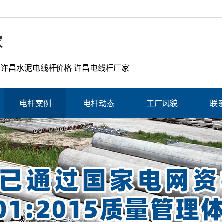
家
 许昌水泥电线杆价格 许昌电线杆厂家
电杆案例
电杆动态
工厂风貌
联