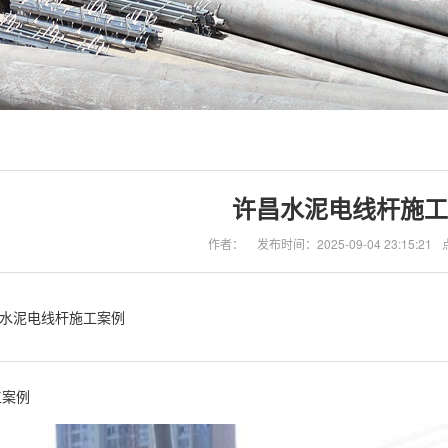
许昌水泥电线杆施工
作者：
发布时间：2025-09-04 23:15:21
水泥电线杆施工案例
工案例