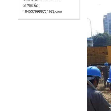
公司邮箱：
18453799887@163.com