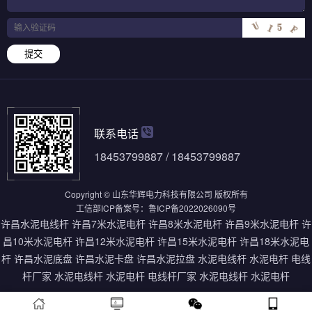
提交
联系电话
18453799887 / 18453799887
Copyright © 山东华辉电力科技有限公司 版权所有
工信部ICP备案号：
鲁ICP备2022026090号
许昌水泥电线杆
许昌7米水泥电杆
许昌8米水泥电杆
许昌9米水泥电杆
许
昌10米水泥电杆
许昌12米水泥电杆
许昌15米水泥电杆
许昌18米水泥电
杆
许昌水泥底盘
许昌水泥卡盘
许昌水泥拉盘
水泥电线杆
水泥电杆
电线
杆厂家
水泥电线杆
水泥电杆
电线杆厂家
水泥电线杆
水泥电杆