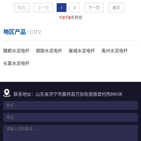
首页
上一页
1
2
下一页
尾页
共
2
页
8
条数据
地区产品
/ CITY
魏都水泥电杆
鄢陵水泥电杆
襄城水泥电杆
禹州水泥电杆
长葛水泥电杆
联系地址：山东省济宁市嘉祥县万张街道骆堂村西890米