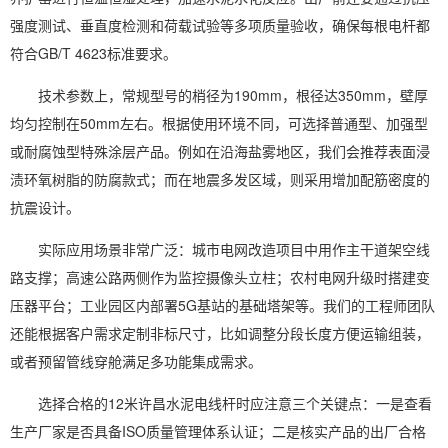
强度测试、垂直度检测和荷载试验等多项质量验收，确保每根电杆都
符合GB/T 4623标准要求。
技术参数上，常规型号的梢径为190mm，根径达350mm，壁厚
均匀控制在50mm左右。根据使用环境不同，可选择普通型、加强型
或耐腐蚀型特殊涂层产品。例如在沿海盐雾地区，我们会推荐表面浸
渍环氧树脂的防腐款式；而在地震多发区域，则采用增加配筋密度的
抗震设计。
实际应用场景非常广泛：城市电网改造项目中用作主干道架空线
路支撑；高速公路两侧作为监控摄像头立柱；农村电网升级时搭建变
压器平台；工业园区内部署5G基站的基础塔架等。我们的工程师团队
还能根据客户需求定制非标尺寸，比如调整分段长度方便运输组装，
或者预留管线穿舱满足多功能集成需求。
选择合格的12米许昌水泥电线杆时应注意三个关键点：一是查看
生产厂家是否具备ISO质量管理体系认证；二是核实产品的出厂合格