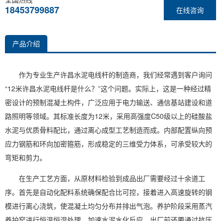
18453799887
在线咨询
产品介绍
作为专业生产许昌水泥电线杆的制造商，我们经常遇到客户询问
“12米许昌水泥电线杆是什么？”这个问题。实际上，这是一种经过精
密设计的预制混凝土构件，广泛应用于电力输送、通信基站建设和道
路照明等领域。其标准长度为12米，采用高强度C50级以上的硅酸盐
水泥与优质骨料配比，通过离心成型工艺制造而成。内部配置纵向预
应力钢筋和环向加密箍筋，形成稳定的三维受力体系，可承受较大的
弯矩和剪力。
在生产工艺方面，从原材料检验到成品出厂需要经过十余道工
序。首先是自动化配料系统确保配合比可控，接着进入高速旋转的钢
模进行离心浇筑，使混凝土均匀分布并排出气泡。养护阶段采用蒸汽
养护窑进行恒温恒湿处理，加速水泥水化反应。出厂前还要通过抗压