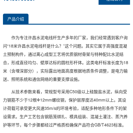
产品介绍
作为专注许昌水泥电线杆生产多年的厂家，我们经常遇到客户询
问“18米许昌水泥电线杆是什么？”这个问题。其实它属于高强度混凝
土预制构件，通过离心成型工艺将优质钢材骨架与特种配比水泥结
合，形成直径均匀、壁厚达标的圆柱形杆体。这类电杆标准长度为18
米（含埋深部分），实际露出地面高度根据地质条件调整，是电力输
送、照明系统和通信网络的重要支撑设施。
从技术参数来看，常规型号采用C50级以上硅酸盐水泥，纵向受
力钢筋不少于12根Φ12mm螺纹钢，保护层厚度达40mm以上。其设
计荷载可承受更大风速35m/s的环境考验，适配多种地形条件下的架
设需求。生产工艺包含钢筋笼绑扎、模具组装、混凝土灌注、蒸汽养
护等环节，每个步骤都经过严格质检确保产品符合GB/T4623标准。