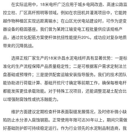
在实际运用中，18米电杆广泛应用于城乡电网改造、高速公路监
控立柱、厂区高杆照明等领域。例如在农田机井灌溉项目中，它能跨
越作物种植区实现远距离输水；在山区光伏电站建设时，可作为逆变
器设备的稳固基座。我们曾为某跨江输变电工程批量供应该规格产
品，通过优化配筋方案使杆体抗扭性能提升20%，成功应对复杂地质
带来的沉降挑战。
选择正规厂家生产的18米许昌水泥电线杆具有显著优势：一是标
准化的生产流程保障产品质量稳定性；二是可根据客户需求定制法兰
盘基础或预埋件；三是提供配套运输安装指导服务。我们的技术团队
能协助进行荷载计算、基础开挖尺寸确定等前期工作，确保每根电杆
都能发挥更佳承载效能。对于特殊工况项目，还能调整混凝土配合比
以增强耐腐蚀性或抗冻融能力。
维护方面建议定期检查杆体表面裂缝发展情况，及时修补微小缺
陷防止水分渗入腐蚀钢筋。正常使用年限可达30年以上，期间只需做
好基础防护即可持续稳定运行。作为行业领先的水泥制品制造商，我